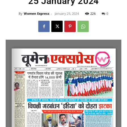
25 January 2024
By
Women Express
-
January 25, 2024
226
0