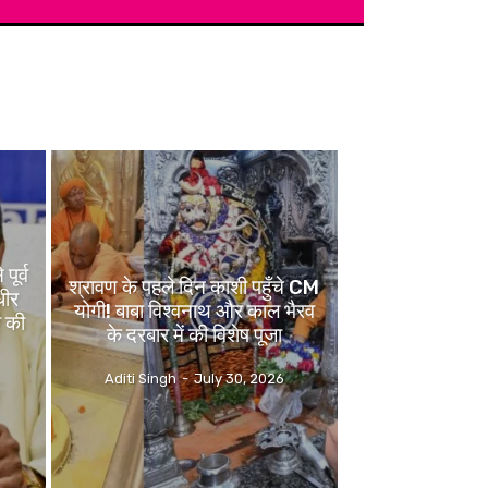
ूर्व
श्रावण के पहले दिन काशी पहुँचे CM
धीर
योगी! बाबा विश्वनाथ और काल भैरव
र की
के दरबार में की विशेष पूजा
Aditi Singh
-
July 30, 2026