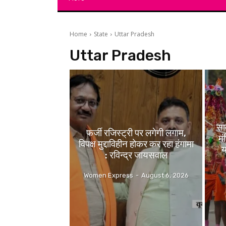
Home
State
Uttar Pradesh
Uttar Pradesh
सा
फर्जी रजिस्ट्री पर लगेगी लगाम,
मं
विपक्ष मुद्दाविहीन होकर कर रहा हंगामा
य
: रविन्द्र जायसवाल
Women Express
-
August 6, 2026