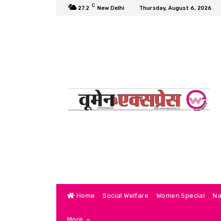
C
27.2
New Delhi
Thursday, August 6, 2026
Home
Social Welfare
Women Special
Na
More