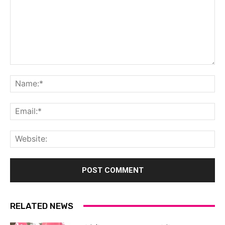
Comment:
Na
Ema
Web
RELATED NEWS