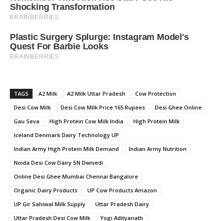
TAGS
A2 Milk
A2 Milk Uttar Pradesh
Cow Protection
Desi Cow Milk
Desi Cow Milk Price 165 Rupees
Desi Ghee Online
Gau Seva
High Protein Cow Milk India
High Protein Milk
Iceland Denmark Dairy Technology UP
Indian Army High Protein Milk Demand
Indian Army Nutrition
Noida Desi Cow Dairy SN Dwivedi
Online Desi Ghee Mumbai Chennai Bangalore
Organic Dairy Products
UP Cow Products Amazon
UP Gir Sahiwal Milk Supply
Uttar Pradesh Dairy
Uttar Pradesh Desi Cow Milk
Yogi Adityanath