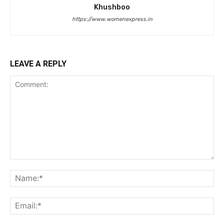
Khushboo
https://www.womenexpress.in
LEAVE A REPLY
Comment:
Na
Ema