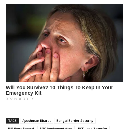
TAGS
Ayushman Bharat
Bengal Border Security
BJP West Bengal
BNS Implementation
BSF Land Transfer