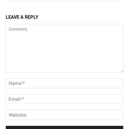
LEAVE A REPLY
Comment:
Na
Ema
Web