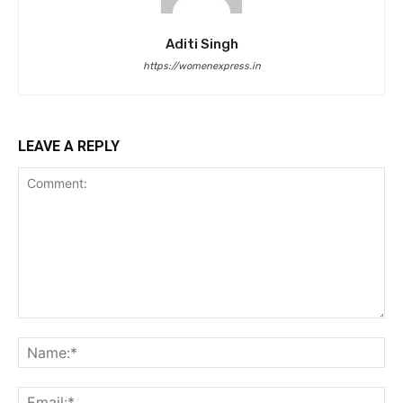
Aditi Singh
https://womenexpress.in
LEAVE A REPLY
Comment:
Na
Ema