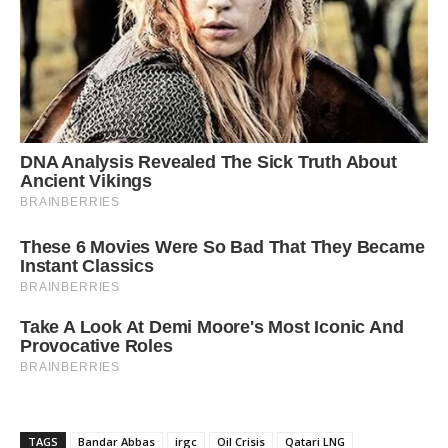
TAGS
Bandar Abbas
irgc
Oil Crisis
Qatari LNG