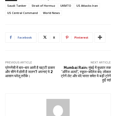
Saudi Tanker
Strait of Hormuz
UKMTO
US Attacks Iran
US Central Command
World News
Facebook
X
Pinterest
PREVIOUS ARTICLE
NEXT ARTICLE
प्रेगनेंसी में बार-बार आती है खट्टी डकार
Mumbai Rain: मुंबई में बुधवार तक
और सीने में होती है जलन? अपनाएं ये 2
‘ऑरेंज अलर्ट’, स्कूल-कॉलेज बंद; लोकल
आसान घरेलू तरीके।
ट्रेनें लेट और वंदे भारत समेत ये बड़ी ट्रेनें
हुईं रद्द!