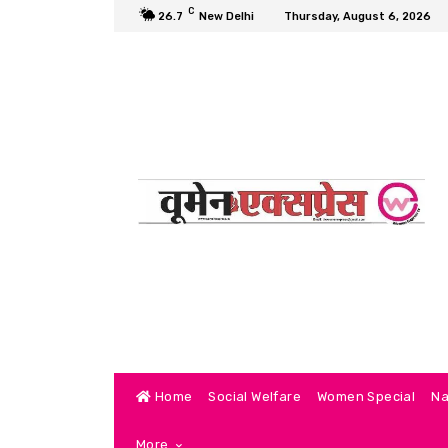
C
26.7
New Delhi
Thursday, August 6, 2026
Home
Social Welfare
Women Special
Na
More