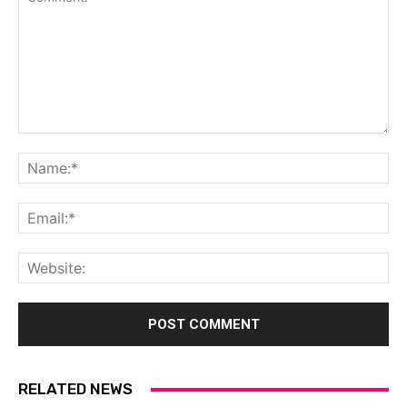
Comment:
Na
Ema
Web
RELATED NEWS