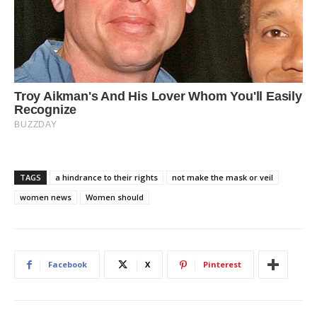
TAGS
a hindrance to their rights
not make the mask or veil
women news
Women should
Facebook
X
Pinterest