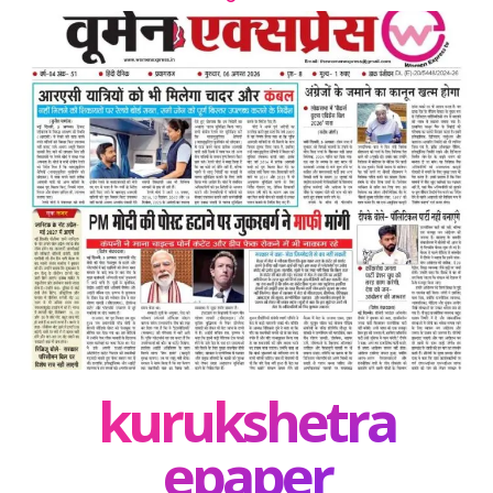
kurukshetra
epaper