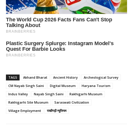
TAGS
Akhand Bharat
Ancient History
Archeological Survey
CM Nayab Singh Saini
Digital Museum
Haryana Tourism
Indus Valley
Nayab Singh Saini
Rakhigarhi Museum
Rakhigarhi Site Museum
Saraswati Civilization
Village Employment
राखीगढ़ी म्यूजियम