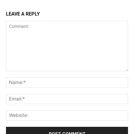
LEAVE A REPLY
Comment:
Na
Ema
Web