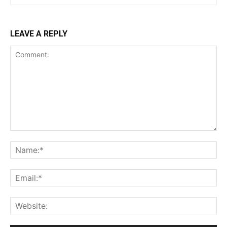
LEAVE A REPLY
Comment:
Na
Ema
Web