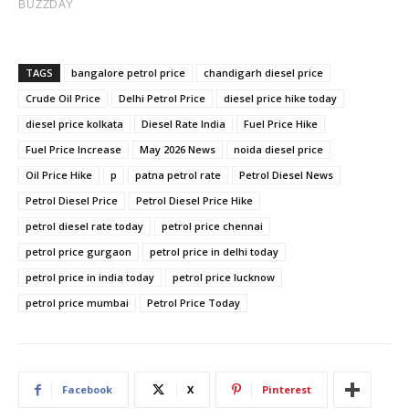
TAGS
bangalore petrol price
chandigarh diesel price
Crude Oil Price
Delhi Petrol Price
diesel price hike today
diesel price kolkata
Diesel Rate India
Fuel Price Hike
Fuel Price Increase
May 2026 News
noida diesel price
Oil Price Hike
p
patna petrol rate
Petrol Diesel News
Petrol Diesel Price
Petrol Diesel Price Hike
petrol diesel rate today
petrol price chennai
petrol price gurgaon
petrol price in delhi today
petrol price in india today
petrol price lucknow
petrol price mumbai
Petrol Price Today
Facebook
X
Pinterest