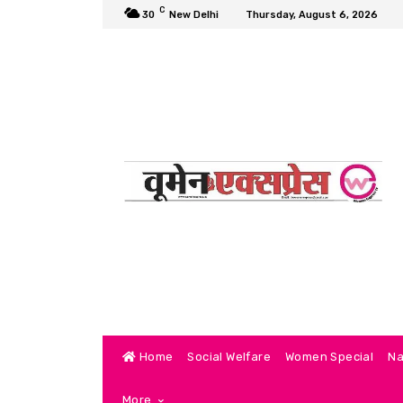
C
30
New Delhi
Thursday, August 6, 2026
Home
Social Welfare
Women Special
Na
More