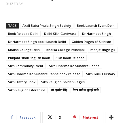
TAGS
Akali Baba Phula Singh Society
Book Launch Event Delhi
Book Release Delhi
Delhi Sikh Gurdwara
Dr Harmeet Singh
Dr Harmeet Singh book launch Delhi
Golden Pages of Sikhism
Khalsa College Delhi
Khalsa College Principal
manjit singh gk
Punjabi Hindi English Book
Sikh Book Release
Sikh Community Event
Sikh Dharma Ke Sunahre Panne
Sikh Dharma Ke Sunahre Panne book release
Sikh Gurus History
Sikh History Book
Sikh Religion Golden Pages
Sikh Religion Literature
डॉ. हरमीत सिंह
सिख धर्म के सुनहरे पन्ने
Facebook
X
Pinterest