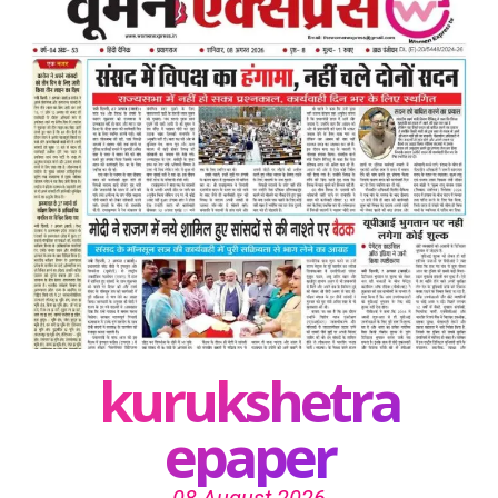
kurukshetra
epaper