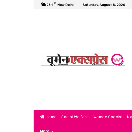
C
28.1
New Delhi
Saturday, August 8, 2026
Home
Social Welfare
Women Special
Na
More