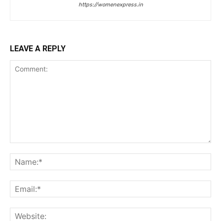
https://womenexpress.in
LEAVE A REPLY
Comment:
Na
Ema
Web