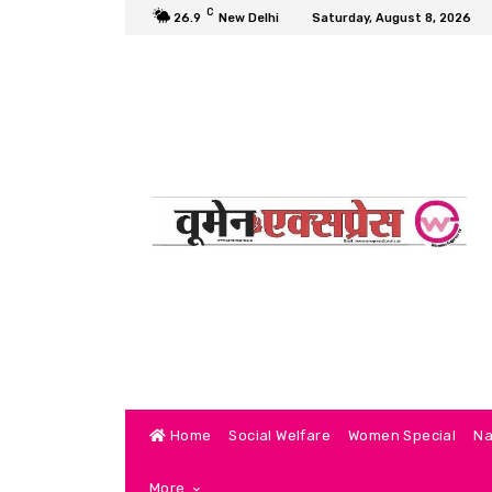
C
26.9
New Delhi
Saturday, August 8, 2026
Home
Social Welfare
Women Special
Na
More