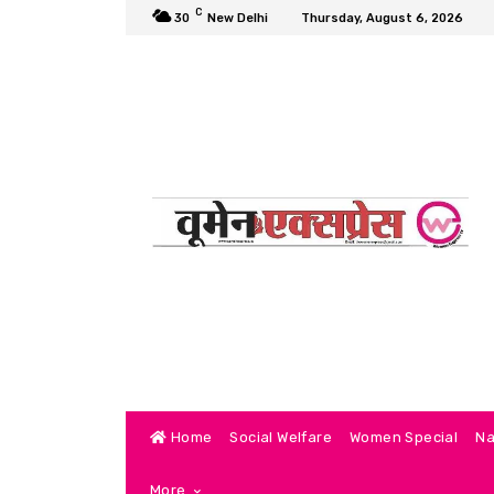
C
30
New Delhi
Thursday, August 6, 2026
Home
Social Welfare
Women Special
Na
More