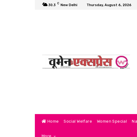
C
30.3
New Delhi
Thursday, August 6, 2026
Home
Social Welfare
Women Special
Na
More