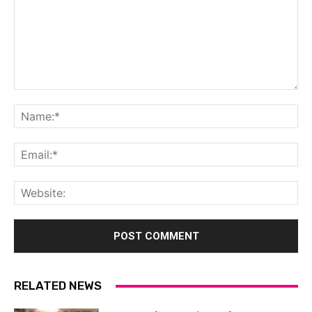
Comment:
Na
Ema
Web
RELATED NEWS