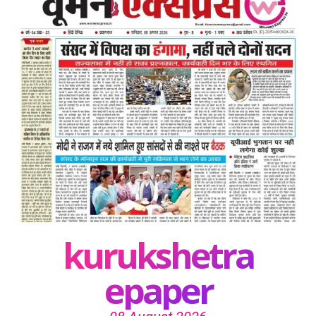
kurukshetra
epaper