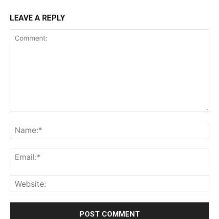
LEAVE A REPLY
Comment:
Na
Ema
Web