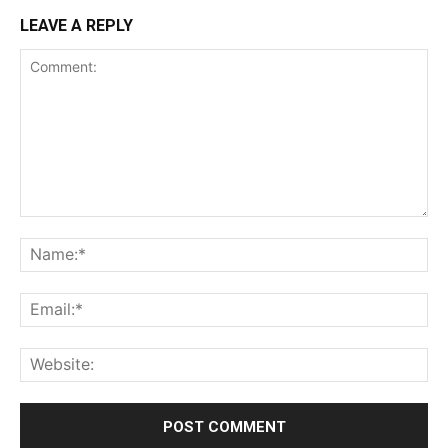
LEAVE A REPLY
Comment:
Na
Ema
Web