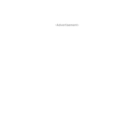
Facebook
X
Pinterest
-Advertisement-