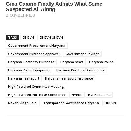
TAGS
DHBVN
DHBVN UHBVN
Government Procurement Haryana
Government Purchase Approval
Government Savings
Haryana Electricity Purchase
Haryana news
Haryana Police
Haryana Police Equipment
Haryana Purchase Committee
Haryana Transport
Haryana Transport Insurance
High Powered Committee Meeting
High Powered Purchase Committee
HVPNL
HVPNL Panels
Nayab Singh Saini
Transparent Governance Haryana
UHBVN
Facebook
X
Pinterest