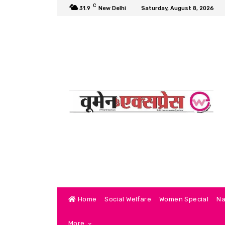
C
31.9
New Delhi
Saturday, August 8, 2026
Home
Social Welfare
Women Special
Na
More