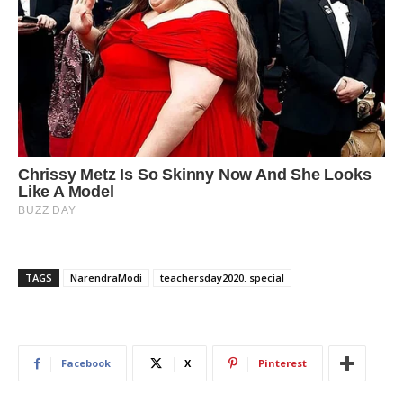
TAGS
NarendraModi
teachersday2020. special
Facebook
X
Pinterest