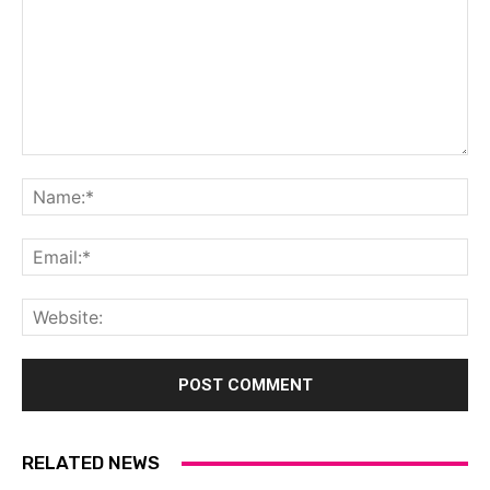
Comment:
Na
Ema
Web
RELATED NEWS