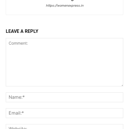
https://womenexpress.in
LEAVE A REPLY
Comment:
Na
Ema
Web